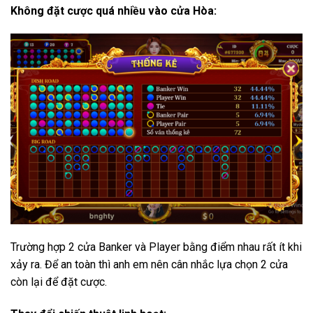
Không đặt cược quá nhiều vào cửa Hòa:
Trường hợp 2 cửa Banker và Player bằng điểm nhau rất ít khi
xảy ra. Để an toàn thì anh em nên cân nhắc lựa chọn 2 cửa
còn lại để đặt cược.