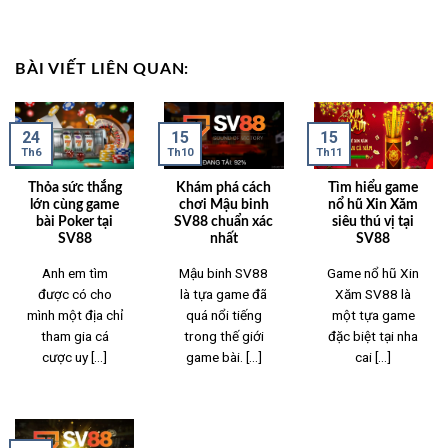
BÀI VIẾT LIÊN QUAN:
24
15
15
Th6
Th10
Th11
Thỏa sức thắng
Khám phá cách
Tìm hiểu game
lớn cùng game
chơi Mậu binh
nổ hũ Xin Xăm
bài Poker tại
SV88 chuẩn xác
siêu thú vị tại
SV88
nhất
SV88
Anh em tìm
Mậu binh SV88
Game nổ hũ Xin
được có cho
là tựa game đã
Xăm SV88 là
mình một địa chỉ
quá nổi tiếng
một tựa game
tham gia cá
trong thế giới
đặc biệt tại nha
cược uy [...]
game bài. [...]
cai [...]