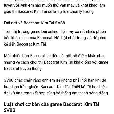
tuyệt vời. Anh em nào muốn thử vận may và khát khao làm
giàu thì Baccarat Kim Tài sẽ là sự lựa chọn lý tưởng
Đôi nét về Baccarat Kim Tài SV88
Trên thị trường game bài online hiện nay có rất nhiều phiên
bản khác nhau của Baccarat. Nổi bật nhất trong số đó phải
kể đến Baccarat Kim Tài.
Mỗi phiên bản Baccarat thì đều có một số điểm khác nhau
nhưng về cách chơi thì Baccarat Kim Tài khá giống với game
Baccarat truyền thống.
SV88 chắc chắn rằng anh em sẽ không phải hối hận khi đã
lựa chọn trải nghiệm Baccarat Kim Tài. Thiết kế đồ họa hiện
đại và ấn tượng kết hợp cùng hệ thống âm thanh sống động.
Luật chơi cơ bản của game Baccarat Kim Tài
SV88