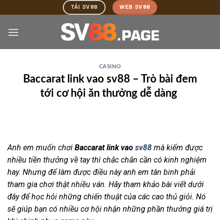
Skip
TẢI SV88
WEB SV88
to
content
CASINO
Baccarat link vao sv88 – Trò bài đem
tới cơ hội ăn thưởng dễ dàng
Anh em muốn chơi
Baccarat link vao
sv88
mà kiếm được
nhiều tiền thưởng về tay thì chắc chắn cần có kinh nghiệm
hay. Nhưng để làm được điều này anh em tân binh phải
tham gia chơi thật nhiều ván. Hãy tham khảo bài viết dưới
đây để học hỏi những chiến thuật của các cao thủ giỏi. Nó
sẽ giúp bạn có nhiều cơ hội nhận những phần thưởng giá trị