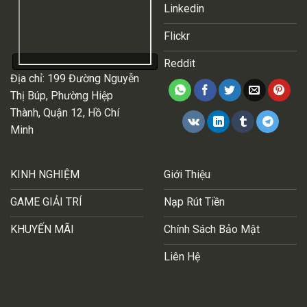
Linkedin
Flickr
Reddit
Địa chỉ:
199 Đường Nguyễn
Thị Búp, Phường Hiệp
Thành, Quận 12, Hồ Chí
Minh
KINH NGHIỆM
Giới Thiệu
GAME GIẢI TRÍ
Nạp Rút Tiền
KHUYẾN MÃI
Chính Sách Bảo Mật
Liên Hệ