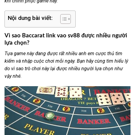
khi chinh phục game này.
Nội dung bài viết:
Vì sao Baccarat link vao sv88 được nhiều người
lựa chọn?
Tựa game này đang được rất nhiều anh em cược thủ tìm
kiếm và nhập cuộc chơi mỗi ngày. Bạn hãy cùng tìm hiểu lý
do vì sao trò chơi này lại được nhiều người lựa chọn như
vậy nhé.