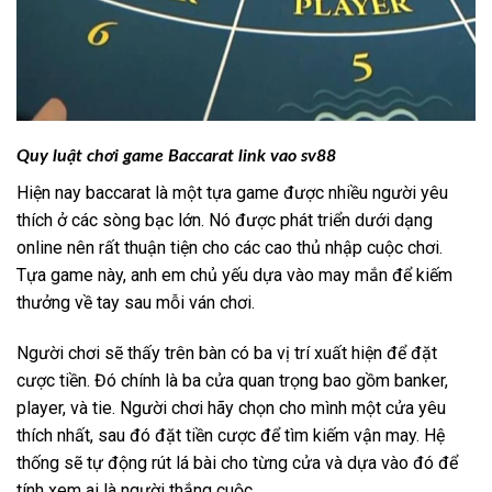
Quy luật chơi game Baccarat link vao sv88
Hiện nay baccarat là một tựa game được nhiều người yêu
thích ở các sòng bạc lớn. Nó được phát triển dưới dạng
online nên rất thuận tiện cho các cao thủ nhập cuộc chơi.
Tựa game này, anh em chủ yếu dựa vào may mắn để kiếm
thưởng về tay sau mỗi ván chơi.
Người chơi sẽ thấy trên bàn có ba vị trí xuất hiện để đặt
cược tiền. Đó chính là ba cửa quan trọng bao gồm banker,
player, và tie. Người chơi hãy chọn cho mình một cửa yêu
thích nhất, sau đó đặt tiền cược để tìm kiếm vận may. Hệ
thống sẽ tự động rút lá bài cho từng cửa và dựa vào đó để
tính xem ai là người thắng cuộc.