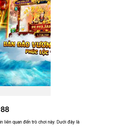
v88
n liên quan đến trò chơi này. Dưới đây là