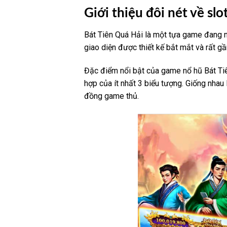
Giới thiệu đôi nét về slo
Bát Tiên Quá Hải là một tựa game đang n
giao diện được thiết kế bắt mắt và rất gầ
Đặc điểm nổi bật của game nổ hũ Bát Tiên
hợp của ít nhất 3 biểu tượng. Giống nhau 
đồng game thủ.