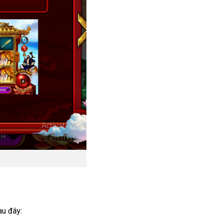
au đây: