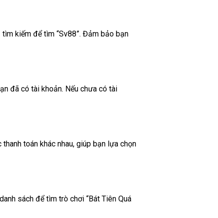
ụ tìm kiếm để tìm “Sv88”. Đảm bảo bạn
ạn đã có tài khoản. Nếu chưa có tài
 thanh toán khác nhau, giúp bạn lựa chọn
anh sách để tìm trò chơi “Bát Tiên Quá