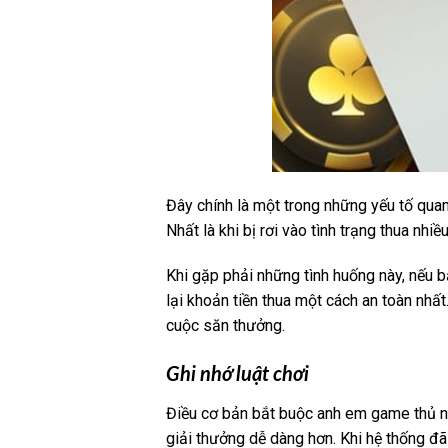
Đây chính là một trong những yếu tố quan
Nhất là khi bị rơi vào tình trạng thua nhi
Khi gặp phải những tình huống này, nếu b
lại khoản tiền thua một cách an toàn nhất
cuộc săn thưởng.
Ghi nhớ luật chơi
Điều cơ bản bắt buộc anh em game thủ nào
giải thưởng dễ dàng hơn. Khi hệ thống đã 