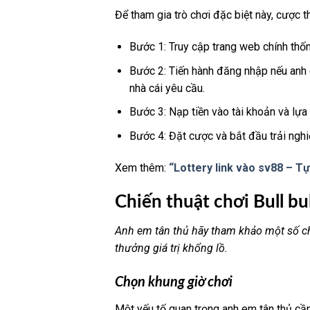
Để tham gia trò chơi đặc biệt này, cược 
Bước 1: Truy cập trang web chính thố
Bước 2: Tiến hành đăng nhập nếu anh 
nhà cái yêu cầu.
Bước 3: Nạp tiền vào tài khoản và lựa
Bước 4: Đặt cược và bắt đầu trải nghi
Xem thêm:
“Lottery link vào sv88 – T
Chiến thuật chơi Bull bu
Anh em tân thủ hãy tham khảo một số ch
thưởng giá trị khổng lồ.
Chọn khung giờ chơi
Một yếu tố quan trọng anh em tân thủ cần