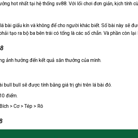
hưởng hot nhất tại hệ thống sv88. Với lối chơi đơn giản, kịch tín
 bài giấu kín và không để cho người khác biết. Số bài này sẽ được
hải tạo ra bộ ba bên trái có tổng là các số chẵn. Và phần còn lại
88
cũng ảnh hưởng đến kết quả săn thưởng của mình.
 bull bull sẽ được tính bằng giá trị ghi trên lá bài đó.
 10 điểm.
 Bích > Cơ > Tép > Rô
88