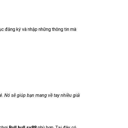
mục đăng ký và nhập những thông tin mà
. Nó sẽ giúp bạn mang về tay nhiều giải
 chơi
Bull bull sv88
phù hợp. Tại đây có