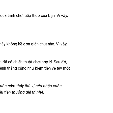
uá trình chơi tiếp theo của bạn. Vì vậy,
này không hề đơn giản chút nào. Vì vậy,
 đã có chiến thuật chơi hợp lý. Sau đó,
ành thắng cũng như kiếm tiền về tay một
luôn cảm thấy thú vị nếu nhập cuộc
u tiền thưởng giá trị nhé.