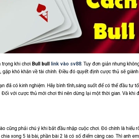
 trọng khi chơi
Bull bull
link vào sv88
. Tuy đơn giản nhưng không
ều, gặp khó khăn về tài chính. Điều đó quyết định cược thủ sẽ giành
ạn đã có kinh nghiệm. Hãy bình tĩnh,sáng suốt để có thể đầu tư t
. Đối với cược thủ mới chơi thì nên dừng lại một thời gian. Và khi 
 cũng phải chú ý khi bắt đầu nhập cuộc chơi. Đó chính là hiểu rõ
chia xong 5 lá bài, phần bài 2 lá có số điểm càng cao. Thì anh em