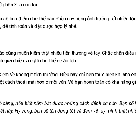
 phần 3 lá còn lại.
i sẽ tính điểm như thế nào. Điều này cũng ảnh hưởng rất nhiều tới q
l, để tính toán và đặt cược hợp lý nhé.
ào cũng muốn kiếm thật nhiều tiền thưởng về tay. Chắc chắn điều 
 quá nhiều vì nghĩ như thế sẽ ăn lớn.
ếm về không ít tiền thưởng. Điều này chỉ nên thực hiện khi anh em
t cách thoải mái hơn ở mỗi ván. Và bạn hoàn toàn có khả năng gi
ễ dàng, nếu biết nắm bắt được những cách đánh cơ bản. Bạn sẽ 
ết này. Hy vọng, bạn sẽ tận dụng tốt và đem về tay mình thật nhiề