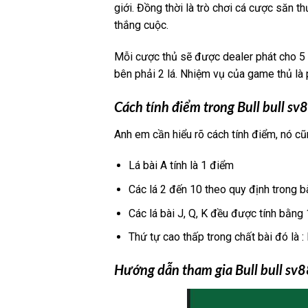
giới. Đồng thời là trò chơi cá cược săn t
thắng cuộc.
Mỗi cược thủ sẽ được dealer phát cho 5 lá
bên phải 2 lá. Nhiệm vụ của game thủ là p
Cách tính điểm trong Bull bull sv
Anh em cần hiểu rõ cách tính điểm, nó 
Lá bài A tính là 1 điểm
Các lá 2 đến 10 theo quy định trong bài
Các lá bài J, Q, K đều được tính bằng
Thứ tự cao thấp trong chất bài đó là :
Hướng dẫn tham gia Bull bull sv