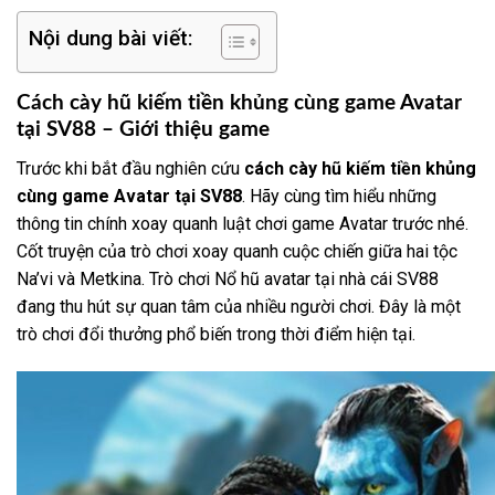
Nội dung bài viết:
Cách cày hũ kiếm tiền khủng cùng game Avatar
tại SV88 – Giới thiệu game
Trước khi bắt đầu nghiên cứu
cách cày hũ kiếm tiền khủng
cùng game Avatar tại SV88
. Hãy cùng tìm hiểu những
thông tin chính xoay quanh luật chơi game Avatar trước nhé.
Cốt truyện của trò chơi xoay quanh cuộc chiến giữa hai tộc
Na’vi và Metkina. Trò chơi Nổ hũ avatar tại nhà cái SV88
đang thu hút sự quan tâm của nhiều người chơi. Đây là một
trò chơi đổi thưởng phổ biến trong thời điểm hiện tại.