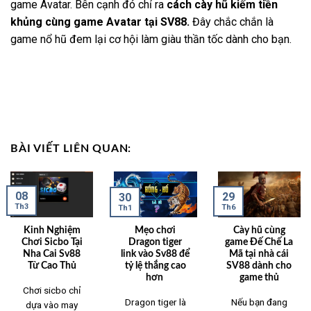
game Avatar. Bên cạnh đó chỉ ra
cách cày hũ kiếm tiền
khủng cùng game Avatar tại SV88.
Đây chắc chắn là
game nổ hũ đem lại cơ hội làm giàu thần tốc dành cho bạn.
BÀI VIẾT LIÊN QUAN:
08
29
30
Th3
Th6
Th1
Kinh Nghiệm
Mẹo chơi
Cày hũ cùng
Chơi Sicbo Tại
Dragon tiger
game Đế Chế La
Nha Cai Sv88
link vào Sv88 để
Mã tại nhà cái
Từ Cao Thủ
tỷ lệ thắng cao
SV88 dành cho
hơn
game thủ
Chơi sicbo chỉ
Dragon tiger là
Nếu bạn đang
dựa vào may