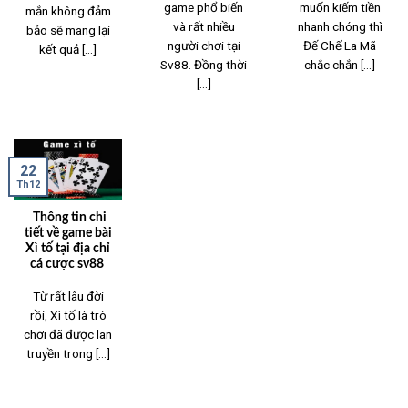
game phổ biến
muốn kiếm tiền
mắn không đảm
và rất nhiều
nhanh chóng thì
bảo sẽ mang lại
người chơi tại
Đế Chế La Mã
kết quả [...]
Sv88. Đồng thời
chắc chắn [...]
[...]
22
Th12
Thông tin chi
tiết về game bài
Xì tố tại địa chỉ
cá cược sv88
Từ rất lâu đời
rồi, Xì tố là trò
chơi đã được lan
truyền trong [...]