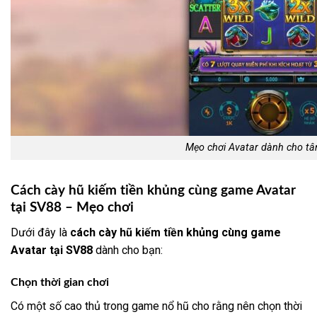
Mẹo chơi Avatar dành cho tâ
Cách cày hũ kiếm tiền khủng cùng game Avatar
tại SV88 – Mẹo chơi
Dưới đây là
cách cày hũ kiếm tiền khủng cùng game
Avatar tại SV88
dành cho bạn:
Chọn thời gian chơi
Có một số cao thủ trong game nổ hũ cho rằng nên chọn thời