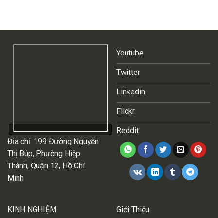
Youtube
Twitter
Linkedin
Flickr
Reddit
Địa chỉ:
199 Đường Nguyễn
Thị Búp, Phường Hiệp
Thành, Quận 12, Hồ Chí
Minh
KINH NGHIỆM
Giới Thiệu