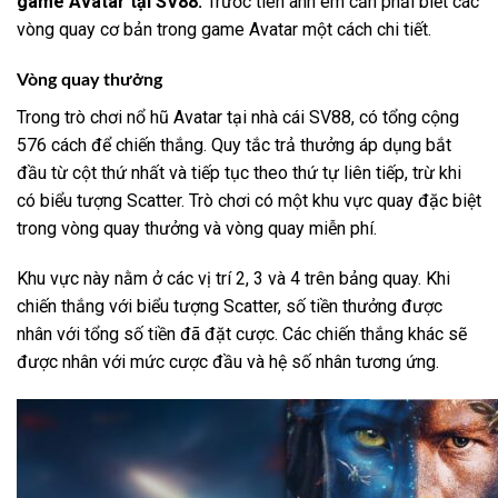
game Avatar tại SV88.
Trước tiên anh em cần phải biết các
vòng quay cơ bản trong game Avatar một cách chi tiết.
Vòng quay thưởng
Trong trò chơi nổ hũ Avatar tại nhà cái SV88, có tổng cộng
576 cách để chiến thắng. Quy tắc trả thưởng áp dụng bắt
đầu từ cột thứ nhất và tiếp tục theo thứ tự liên tiếp, trừ khi
có biểu tượng Scatter. Trò chơi có một khu vực quay đặc biệt
trong vòng quay thưởng và vòng quay miễn phí.
Khu vực này nằm ở các vị trí 2, 3 và 4 trên bảng quay. Khi
chiến thắng với biểu tượng Scatter, số tiền thưởng được
nhân với tổng số tiền đã đặt cược. Các chiến thắng khác sẽ
được nhân với mức cược đầu và hệ số nhân tương ứng.