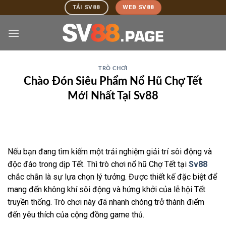
Skip
TẢI SV88
WEB SV88
to
content
TRÒ CHƠI
Chào Đón Siêu Phẩm Nổ Hũ Chợ Tết
Mới Nhất Tại Sv88
Nếu bạn đang tìm kiếm một trải nghiệm giải trí sôi động và
độc đáo trong dịp Tết. Thì trò chơi nổ hũ Chợ Tết tại
Sv88
chắc chắn là sự lựa chọn lý tưởng. Được thiết kế đặc biệt để
mang đến không khí sôi động và hứng khởi của lễ hội Tết
truyền thống. Trò chơi này đã nhanh chóng trở thành điểm
đến yêu thích của cộng đồng game thủ.