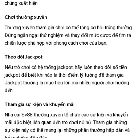
chúng xuất hiện.
Chơi thường xuyên
Thường xuyên tham gia chơi có thể tăng cơ hội trúng thưởng.
Đừng ngần ngại thử nghiệm và thay đổi mức cược để tìm ra
chiến lược phù hợp với phong cách chơi của bạn.
Theo dõi Jackpot
Nếu trò chơi có hệ thống jackpot, hãy luôn theo dõi số tiền
jackpot để biết khi nào là thời điểm lý tưởng để tham gia.
Jackpot thường là mục tiêu lớn mà nhiều người chơi hướng
đến.
Tham gia sự kiện và khuyến mãi
Nha cai Sv88 thường xuyên tổ chức các sự kiện và khuyến
mãi đặc biệt liên quan đến trò chơi nổ hũ. Tham gia những
sự kiện này có thể mang lại những phần thưởng hấp dẫn và
trải nghiệm độc đáo.