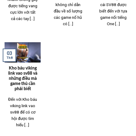
không chỉ dẫn
cái SV88 được
được tiếng vang
đầu về số lượng
biết đến với tựa
cực lớn với tất
các game nổ hũ
game nổi tiếng
cả các tay [...]
có [...]
One [...]
03
Th8
Kho báu viking
link vao sv88 và
những điều mà
game thủ cần
phải biết
Đến với Kho báu
viking link vao
sv88 để có cơ
hội được tìm
hiểu [...]