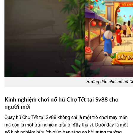
Hướng dẫn chơi nổ hũ Ch
Kinh nghiệm chơi nổ hũ Chợ Tết tại Sv88 cho
người mới
Quay hũ Chợ Tết tại Sv88 không chỉ là một trò chơi may mắn
mà còn là một trải nghiệm giải trí đầy thú vị. Dưới đây là một
số kinh nghiệm hữu ích giúp bạn tăng cơ hội trúng thưởng