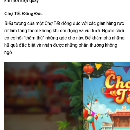
khi mỗi lượt quay.
Chợ Tết Đông Đúc
Biểu tượng của một Chợ Tết đông đúc với các gian hàng rực
rỡ làm tăng thêm không khí sôi động và vui tươi. Người chơi
có cơ hội “thăm thú” những góc chợ này. Để khám phá những
hũ quà đặc biệt và nhận được những phần thưởng không
ngờ.