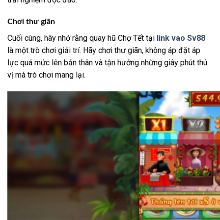
Chơi thư giãn
Cuối cùng, hãy nhớ rằng quay hũ Chợ Tết tại
link vao Sv88
là một trò chơi giải trí. Hãy chơi thư giãn, không áp đặt áp
lực quá mức lên bản thân và tận hưởng những giây phút thú
vị mà trò chơi mang lại.