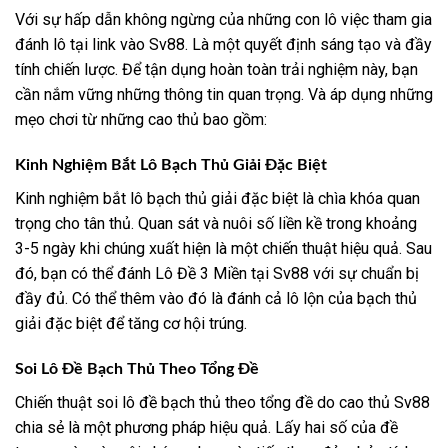
Với sự hấp dẫn không ngừng của những con lô việc tham gia
đánh lô tại link vào Sv88. Là một quyết định sáng tạo và đầy
tính chiến lược. Để tận dụng hoàn toàn trải nghiệm này, bạn
cần nắm vững những thông tin quan trọng. Và áp dụng những
mẹo chơi từ những cao thủ bao gồm:
Kinh Nghiệm Bắt Lô Bạch Thủ Giải Đặc Biệt
Kinh nghiệm bắt lô bạch thủ giải đặc biệt là chìa khóa quan
trọng cho tân thủ. Quan sát và nuôi số liền kề trong khoảng
3-5 ngày khi chúng xuất hiện là một chiến thuật hiệu quả. Sau
đó, bạn có thể đánh Lô Đề 3 Miền tại Sv88 với sự chuẩn bị
đầy đủ. Có thể thêm vào đó là đánh cả lô lộn của bạch thủ
giải đặc biệt để tăng cơ hội trúng.
Soi Lô Đề Bạch Thủ Theo Tổng Đề
Chiến thuật soi lô đề bạch thủ theo tổng đề do cao thủ Sv88
chia sẻ là một phương pháp hiệu quả. Lấy hai số của đề