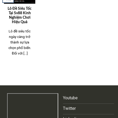
Lô Đề Siêu Tốc
Tại Sv88 Kinh
Nghiệm Chơi
Hiệu Quả
Lô đề siêu tốc
ngày càng trở
thành sự lựa
chọn phổ biến.
Đối với [...]
Youtube
Twitter