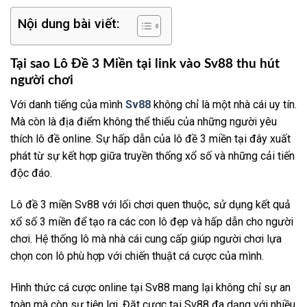
Nội dung bài viết:
Tại sao Lô Đề 3 Miền tại link vào Sv88 thu hút
người chơi
Với danh tiếng của mình
Sv88
không chỉ là một nhà cái uy tín.
Mà còn là địa điểm không thể thiếu của những người yêu
thích lô đề online. Sự hấp dẫn của lô đề 3 miền tại đây xuất
phát từ sự kết hợp giữa truyền thống xổ số và những cải tiến
độc đáo.
Lô đề 3 miền Sv88 với lối chơi quen thuộc, sử dụng kết quả
xổ số 3 miền để tạo ra các con lô đẹp và hấp dẫn cho người
chơi. Hệ thống lô mà nhà cái cung cấp giúp người chơi lựa
chọn con lô phù hợp với chiến thuật cá cược của mình.
Hình thức cá cược online tại Sv88 mang lại không chỉ sự an
toàn mà còn sự tiện lợi. Đặt cược tại Sv88 đa dạng với nhiều