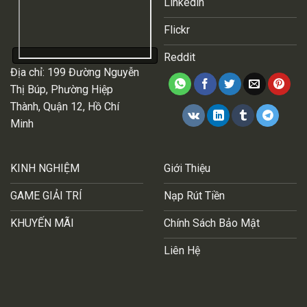
Linkedin
Flickr
Reddit
Địa chỉ:
199 Đường Nguyễn
Thị Búp, Phường Hiệp
Thành, Quận 12, Hồ Chí
Minh
KINH NGHIỆM
Giới Thiệu
GAME GIẢI TRÍ
Nạp Rút Tiền
KHUYẾN MÃI
Chính Sách Bảo Mật
Liên Hệ