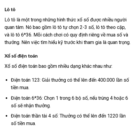
Lô tô
Lô tô là một trong những hình thức xổ số được nhiều người
quan tâm. Nó bao gồm lô tô tự chọn 2-3 số, lô tô theo cặp,
và lô tô 6*36. Mỗi cách chơi có quy định riêng về mua số và
thưởng. Nên việc tìm hiểu kỹ trước khi tham gia là quan trọng.
Xổ số điện toán
Xổ số điện toán bao gồm nhiều dạng khác nhau như:
Điện toán 123: Giải thưởng có thể lên đến 400.000 lần số
tiền mua.
Điện toán 6*36: Chọn 1 trong 6 bộ số, nếu trúng 4 hoặc 6
số sẽ nhận thưởng.
Điện toán thần tài 4 số: Thưởng có thể lên đến 1220 lần
số tiền mua.