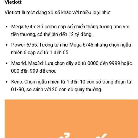
Vietlott
Vietlott là một dạng xổ số khác với nhiều loại như:
Mega 6/45: Số lượng cặp số chiến thắng tương ứng với
tiền thưởng, có thể lên đến 12 tỷ đồng.
Power 6/55: Tương tự như Mega 6/45 nhưng chọn ngẫu
nhiên 6 cặp số từ 1 đến 65.
Max4d, Max3d: Lựa chọn dãy số từ 0000 đến 9999 hoặc
000 đến 999 để chơi.
Keno: Chọn ngẫu nhiên từ 1 đến 10 con số trong đoạn từ
01-80, so sánh với 20 con số quay thưởng.