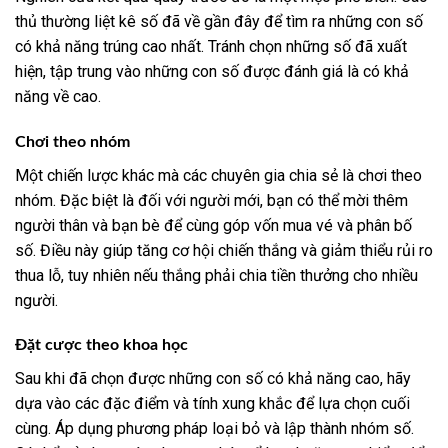
thủ thường liệt kê số đã về gần đây để tìm ra những con số
có khả năng trúng cao nhất. Tránh chọn những số đã xuất
hiện, tập trung vào những con số được đánh giá là có khả
năng về cao.
Chơi theo nhóm
Một chiến lược khác mà các chuyên gia chia sẻ là chơi theo
nhóm. Đặc biệt là đối với người mới, bạn có thể mời thêm
người thân và bạn bè để cùng góp vốn mua vé và phân bố
số. Điều này giúp tăng cơ hội chiến thắng và giảm thiểu rủi ro
thua lỗ, tuy nhiên nếu thắng phải chia tiền thưởng cho nhiều
người.
Đặt cược theo khoa học
Sau khi đã chọn được những con số có khả năng cao, hãy
dựa vào các đặc điểm và tính xung khắc để lựa chọn cuối
cùng. Áp dụng phương pháp loại bỏ và lập thành nhóm số.