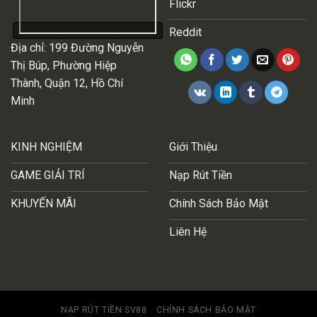
Flickr
Reddit
Địa chỉ:
199 Đường Nguyễn
Thị Búp, Phường Hiệp
Thành, Quận 12, Hồ Chí
Minh
KINH NGHIỆM
Giới Thiệu
GAME GIẢI TRÍ
Nạp Rút Tiền
KHUYẾN MÃI
Chính Sách Bảo Mật
Liên Hệ
NẠP RÚT TIỀN SV88
CHÍNH SÁCH BẢO MẬT