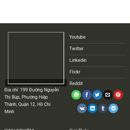
Youtube
Twitter
Linkedin
Flickr
Reddit
Địa chỉ:
199 Đường Nguyễn
Thị Búp, Phường Hiệp
Thành, Quận 12, Hồ Chí
Minh