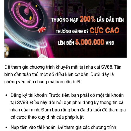
Để tham gia chương trình khuyến mãi tại nha cai SV88. Tân
binh cần tuân thủ một số điều kiện cơ bản. Dưới đây là
những yêu cầu chung mà bạn cần biết:
Đăng ký tài khoản: Trước tiên, bạn phải có một tài khoản
tại SV88. Điều này đòi hỏi bạn phải đăng ký thông tin cá
nhân của mình. Đảm bảo rằng bạn đã đủ tuổi để tham gia
cá cược theo quy định của pháp luật.
Nạp tiền vào tài khoản: Để tham gia các chương trình