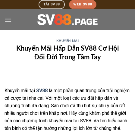
Skip
TẢI SV88
WEB SV88
to
content
KHUYẾN MÃI
Khuyến Mãi Hấp Dẫn SV88 Cơ Hội
Đổi Đời Trong Tầm Tay
Khuyến mãi tại
SV88
là một phần quan trọng của trải nghiệm
cá cược tại nha cai. Với một loạt các ưu đãi hấp dẫn và
chương trình đa dạng. Sân chơi đã thu hút sự chú ý của rất
nhiều người chơi trên khắp nơi. Hãy cùng khám phá thế giới
của các chương trình khuyến mãi tại SV88. Và tìm hiểu cách
tân binh có thể tận hưởng những lợi ích lớn từ chúng nhé.