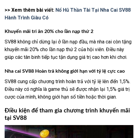
>> Xem thêm bài viết:
Nổ Hũ Thần Tài Tại Nha Cai SV88
Hành Trình Giàu Có
Khuyến mãi tri ân 20% cho lần nạp thứ 2
SV88 không chỉ dừng lại ở lần nạp đầu, mà nha cai còn tặng
khuyến mãi 20% cho lần nạp thứ 2 của hội viên. Điều này
giúp các tân binh tiếp tục tận dụng giá trị cao hơn khi chơi.
Nha cai SV88 Hoàn trả không giới hạn với tỷ lệ cực cao
SV88 cung cấp chương trình hoàn trả với tỷ lệ lên đến 1,5%.
Điều này có nghĩa là game thủ sẽ được nhận lại 1,5% giá trị
cược của mình, không giới hạn số tiền hoặc thời gian.
Điều kiện để tham gia chương trình khuyến mãi
tại SV88