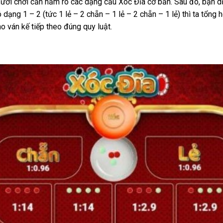
người chơi cần nắm rõ các dạng cầu Xóc Đĩa cơ bản. Sau đó, bạn 
 dạng 1 – 2 (tức 1 lẻ – 2 chẵn – 1 lẻ – 2 chẵn – 1 lẻ) thì ta tổng
 ván kế tiếp theo đúng quy luật.