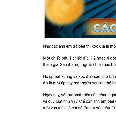
Như các anh em đã biết thì xóc đĩa là mộ
Một chiếc bát, 1 chiếc đĩa, 1,2 hoặc 4 đồ
tham gia. Sau đó một người chơi khác bỏ
Họ úp bát xuống và xóc đều sao cho tất 
đó là mặt úp hay mặt ngửa sau khi mở bá
Ngày nay, với sự phát triển của công ngh
và quy luật như vậy. Chỉ cần anh em biết 
mỗi ván mà nhà cái sẽ đưa ra yêu cầu. 