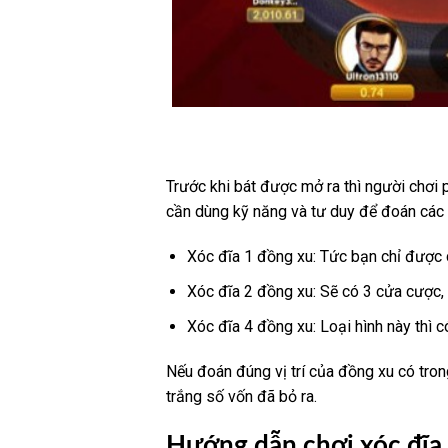
Trước khi bát được mở ra thì người chơi 
cần dùng kỹ năng và tư duy để đoán các 
Xóc đĩa 1 đồng xu: Tức bạn chỉ được
Xóc đĩa 2 đồng xu: Sẽ có 3 cửa cược,
Xóc đĩa 4 đồng xu: Loại hình này thì 
Nếu đoán đúng vị trí của đồng xu có tro
trắng số vốn đã bỏ ra.
Hướng dẫn chơi xóc đĩa 