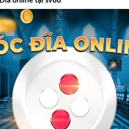
ĩa online tại sv88