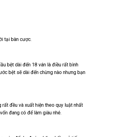
i tại bàn cược.
ầu bệt dài đến 18 ván là điều rất bình
trước bệt sẽ dài đến chừng nào nhưng bạn
 rất đều và xuất hiện theo quy luật nhất
ố vốn đang có để làm giàu nhé.