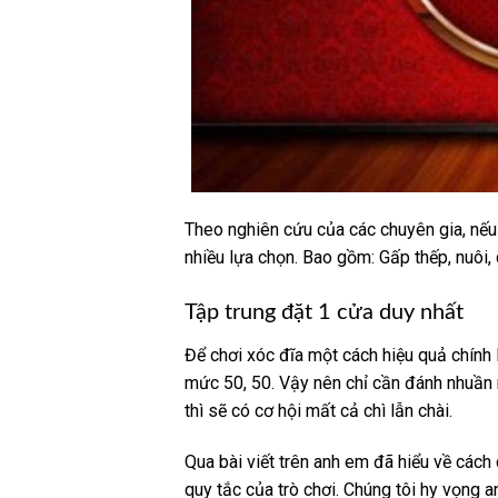
Theo nghiên cứu của các chuyên gia, nếu 
nhiều lựa chọn. Bao gồm: Gấp thếp, nuôi,
Tập trung đặt 1 cửa duy nhất
Để chơi xóc đĩa một cách hiệu quả chính l
mức 50, 50. Vậy nên chỉ cần đánh nhuần 
thì sẽ có cơ hội mất cả chì lẫn chài.
Qua bài viết trên anh em đã hiểu về cách
quy tắc của trò chơi. Chúng tôi hy vọng 