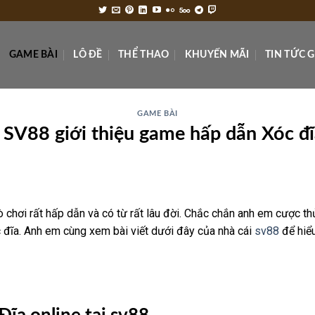
GAME BÀI
LÔ ĐỀ
THỂ THAO
KHUYẾN MÃI
TIN TỨC 
GAME BÀI
 SV88 giới thiệu game hấp dẫn Xóc đĩ
ò chơi rất hấp dẫn và có từ rất lâu đời. Chắc chắn anh em cược th
c đĩa. Anh em cùng xem bài viết dưới đây của nhà cái
sv88
để hiểu