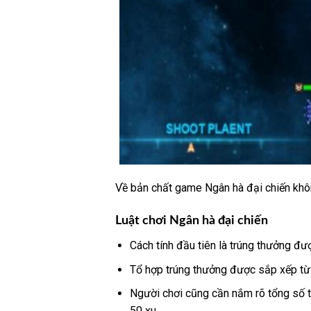
Về bản chất game Ngân hà đại chiến khôn
Luật chơi Ngân hà đại chiến
Cách tính đầu tiên là trúng thưởng được
Tổ hợp trúng thưởng được sắp xếp từ g
Người chơi cũng cần nắm rõ tổng số t
50 xu.