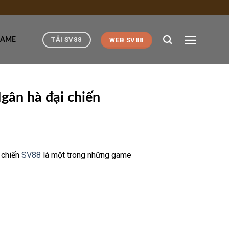
TẢI SV88
GAME
WEB SV88
gân hà đại chiến
i chiến
SV88
là một trong những game