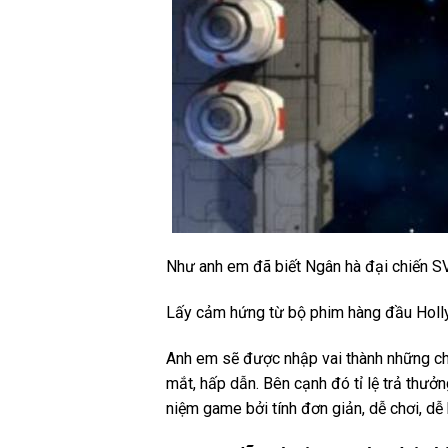
Như anh em đã biết Ngân hà đại chiến SV
Lấy cảm hứng từ bộ phim hàng đầu Hollyw
Anh em sẽ được nhập vai thành những chi
mắt, hấp dẫn. Bên cạnh đó tỉ lệ trả thưở
niệm game bởi tính đơn giản, dễ chơi, dễ 