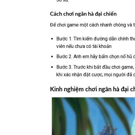
Cách chơi ngân hà đại chiến
Để chơi game một cách nhanh chóng và t
Bước 1. Tìm kiếm đường dẫn chính thứ
viên nếu chưa có tài khoản
Bước 2. Anh em hãy bấm chọn nổ hũ đư
Bước 3. Trước khi bắt đầu chơi game, 
khi xác nhận đặt cược, mọi người đã c
Kinh nghiệm chơi ngân hà đại c