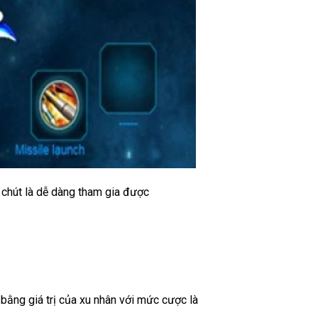
 chút là dễ dàng tham gia được
bằng giá trị của xu nhân với mức cược là