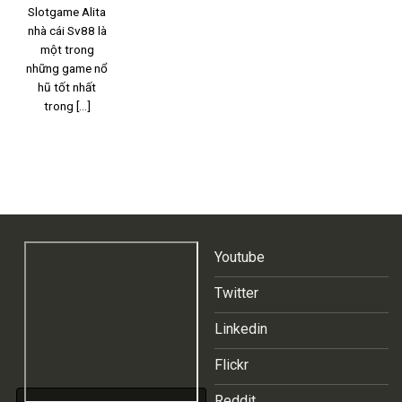
Slotgame Alita
nhà cái Sv88 là
một trong
những game nổ
hũ tốt nhất
trong [...]
Youtube
Twitter
Linkedin
Flickr
Reddit