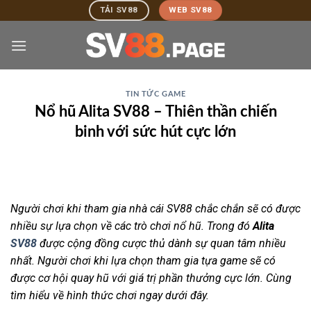
Skip
TẢI SV88
WEB SV88
to
content
TIN TỨC GAME
Nổ hũ Alita SV88 – Thiên thần chiến
binh với sức hút cực lớn
Người chơi khi tham gia nhà cái SV88 chắc chắn sẽ có được
nhiều sự lựa chọn về các trò chơi nổ hũ. Trong đó
Alita
SV88
được cộng đồng cược thủ dành sự quan tâm nhiều
nhất. Người chơi khi lựa chọn tham gia tựa game sẽ có
được cơ hội quay hũ với giá trị phần thưởng cực lớn. Cùng
tìm hiểu về hình thức chơi ngay dưới đây.