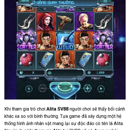
Khi tham gia trò chơi
Alita SV88
người chơi sẽ thấy bối cảnh
khác xa so với bình thường. Tựa game đã xây dựng một hệ
thống hình ảnh nhân vật mang lại sự độc đáo có tên là Alita.