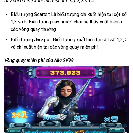
này chỉ có thể xuất hiện tại cột thứ 2, 3 và 4:
Biểu tượng Scatter: Là biểu tượng chỉ xuất hiện tại cột số
1,3 và 5. Biểu tượng này người chơi sẽ thấy xuất hiện ở
các vòng quay thường.
Biểu tượng Jackpot: Biểu tượng xuất hiện tại cột số 1,3, 5
và chỉ xuất hiện tại các vòng quay miễn phí.
Vòng quay miễn phí của Alia SV88