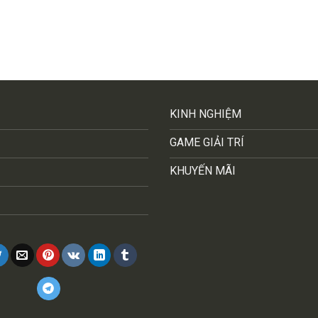
KINH NGHIỆM
GAME GIẢI TRÍ
KHUYẾN MÃI