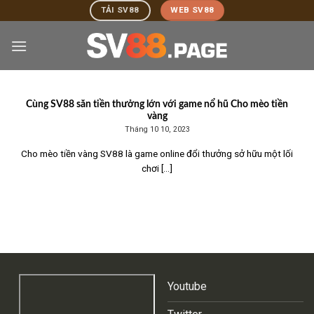
Skip
TẢI SV88
WEB SV88
to
content
Cùng SV88 săn tiền thưởng lớn với game nổ hũ Cho mèo tiền
vàng
Tháng 10 10, 2023
Cho mèo tiền vàng SV88 là game online đổi thưởng sở hữu một lối
chơi [...]
Youtube