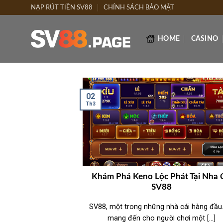
Skip
NẠP RÚT TIỀN SV88
CHÍNH SÁCH BẢO MẬT
to
content
HOME
CASINO
02
Th3
Khám Phá Keno Lộc Phát Tại Nha 
SV88
SV88, một trong những nhà cái hàng đầu
mang đến cho người chơi một [...]