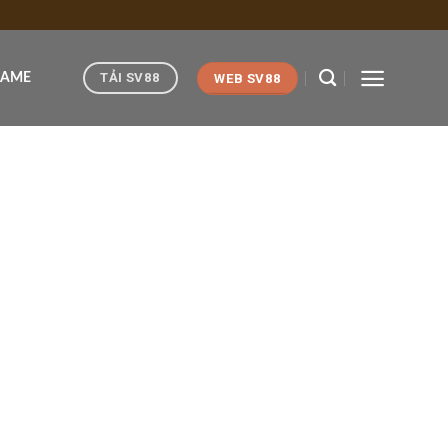
TẢI SV88
GAME
WEB SV88