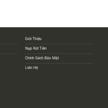
Giới Thiệu
Nạp Rút Tiền
Chính Sách Bảo Mật
Liên Hệ