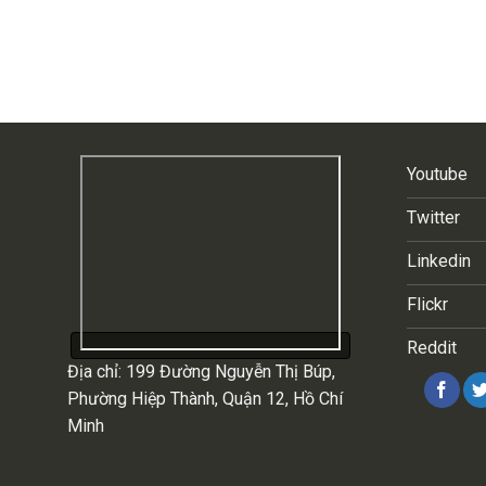
Youtube
Twitter
Linkedin
Flickr
Reddit
Địa chỉ:
199 Đường Nguyễn Thị Búp,
Phường Hiệp Thành, Quận 12, Hồ Chí
Minh