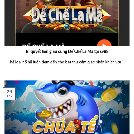
Bí quyết làm giàu cùng Đế Chế La Mã tại sv88
Thể loại nổ hũ luôn đem đến cho bet thủ cảm giác phấn khích với [...]
29
Th7