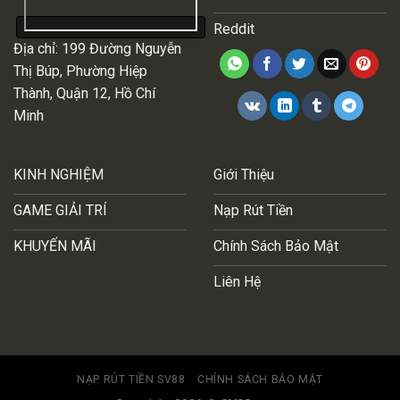
Reddit
Địa chỉ:
199 Đường Nguyễn
Thị Búp, Phường Hiệp
Thành, Quận 12, Hồ Chí
Minh
KINH NGHIỆM
Giới Thiệu
GAME GIẢI TRÍ
Nạp Rút Tiền
KHUYẾN MÃI
Chính Sách Bảo Mật
Liên Hệ
NẠP RÚT TIỀN SV88
CHÍNH SÁCH BẢO MẬT