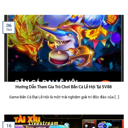
06
Th3
Hướng Dẫn Tham Gia Trò Chơi Bắn Cá Lễ Hội Tại SV88
Game Bắn Cá Đại Lễ Hội là một trải nghiệm giải trí độc đáo của [...]
16