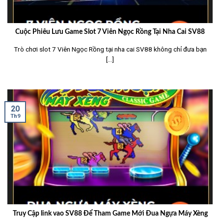
Cuộc Phiêu Lưu Game Slot 7 Viên Ngọc Rồng Tại Nha Cai SV88
Trò chơi slot 7 Viên Ngọc Rồng tại nha cai SV88 không chỉ đưa bạn
[...]
20
Th9
Truy Cập link vao SV88 Để Tham Game Mới Đua Ngựa Máy Xèng