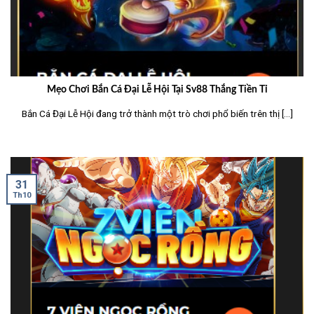
Mẹo Chơi Bắn Cá Đại Lễ Hội Tại Sv88 Thắng Tiền Tỉ
Bắn Cá Đại Lễ Hội đang trở thành một trò chơi phổ biến trên thị [...]
31
Th10