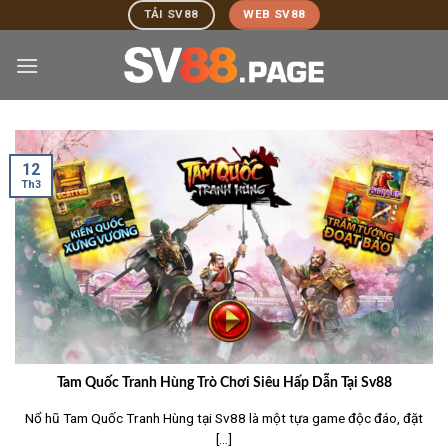
Skip
TẢI SV88
WEB SV88
to
content
12
Th3
Tam Quốc Tranh Hùng Trò Chơi Siêu Hấp Dẫn Tại Sv88
Nổ hũ Tam Quốc Tranh Hùng tại Sv88 là một tựa game độc đáo, đặt
[...]