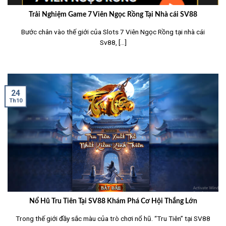
Trải Nghiệm Game 7 Viên Ngọc Rồng Tại Nhà cái SV88
Bước chân vào thế giới của Slots 7 Viên Ngọc Rồng tại nhà cái
Sv88, [...]
24
Th10
Nổ Hũ Tru Tiên Tại SV88 Khám Phá Cơ Hội Thắng Lớn
Trong thế giới đầy sắc màu của trò chơi nổ hũ. “Tru Tiên” tại SV88