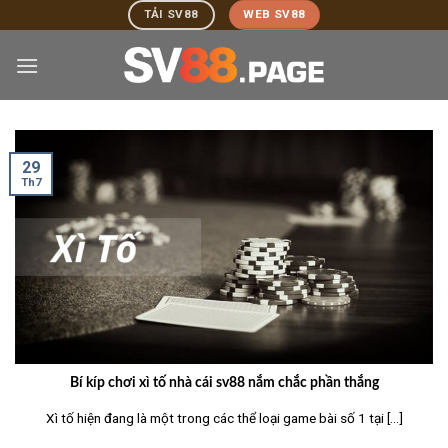
Skip
TẢI SV88
WEB SV88
to
content
29
Th7
Bí kíp chơi xì tố nhà cái sv88 nắm chắc phần thắng
Xì tố hiện đang là một trong các thể loại game bài số 1 tại [...]