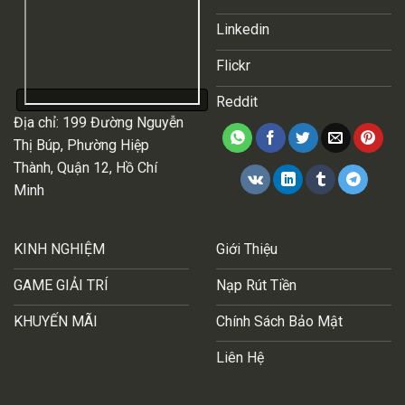
Linkedin
Flickr
Reddit
Địa chỉ:
199 Đường Nguyễn
Thị Búp, Phường Hiệp
Thành, Quận 12, Hồ Chí
Minh
KINH NGHIỆM
Giới Thiệu
GAME GIẢI TRÍ
Nạp Rút Tiền
KHUYẾN MÃI
Chính Sách Bảo Mật
Liên Hệ