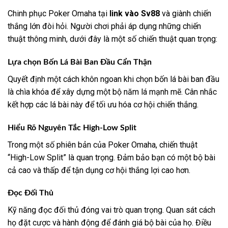
Chinh phục Poker Omaha tại
link vào Sv88
và giành chiến
thắng lớn đòi hỏi. Người chơi phải áp dụng những chiến
thuật thông minh, dưới đây là một số chiến thuật quan trọng:
Lựa chọn Bốn Lá Bài Ban Đầu Cẩn Thận
Quyết định một cách khôn ngoan khi chọn bốn lá bài ban đầu
là chìa khóa để xây dựng một bộ năm lá mạnh mẽ. Cân nhắc
kết hợp các lá bài này để tối ưu hóa cơ hội chiến thắng.
Hiểu Rõ Nguyên Tắc High-Low Split
Trong một số phiên bản của Poker Omaha, chiến thuật
“High-Low Split” là quan trọng. Đảm bảo bạn có một bộ bài
cả cao và thấp để tận dụng cơ hội thắng lợi cao hơn.
Đọc Đối Thủ
Kỹ năng đọc đối thủ đóng vai trò quan trọng. Quan sát cách
họ đặt cược và hành động để đánh giá bộ bài của họ. Điều