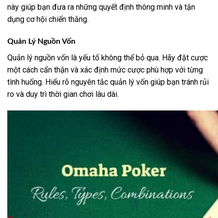
này giúp bạn đưa ra những quyết định thông minh và tận
dụng cơ hội chiến thắng.
Quản Lý Nguồn Vốn
Quản lý nguồn vốn là yếu tố không thể bỏ qua. Hãy đặt cược
một cách cẩn thận và xác định mức cược phù hợp với từng
tình huống. Hiểu rõ nguyên tắc quản lý vốn giúp bạn tránh rủi
ro và duy trì thời gian chơi lâu dài.