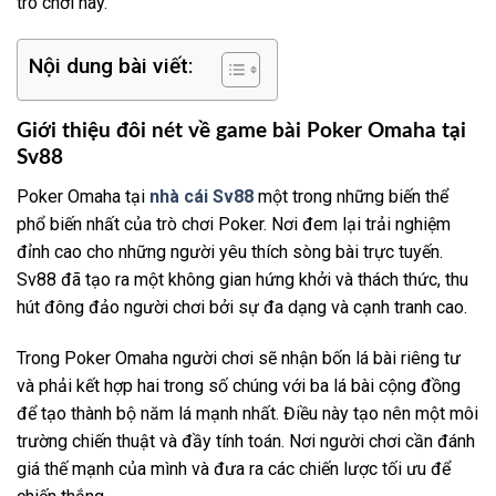
trò chơi này.
Nội dung bài viết:
Giới thiệu đôi nét về game bài Poker Omaha tại
Sv88
Poker Omaha tại
nhà cái Sv88
một trong những biến thể
phổ biến nhất của trò chơi Poker. Nơi đem lại trải nghiệm
đỉnh cao cho những người yêu thích sòng bài trực tuyến.
Sv88 đã tạo ra một không gian hứng khởi và thách thức, thu
hút đông đảo người chơi bởi sự đa dạng và cạnh tranh cao.
Trong Poker Omaha người chơi sẽ nhận bốn lá bài riêng tư
và phải kết hợp hai trong số chúng với ba lá bài cộng đồng
để tạo thành bộ năm lá mạnh nhất. Điều này tạo nên một môi
trường chiến thuật và đầy tính toán. Nơi người chơi cần đánh
giá thế mạnh của mình và đưa ra các chiến lược tối ưu để