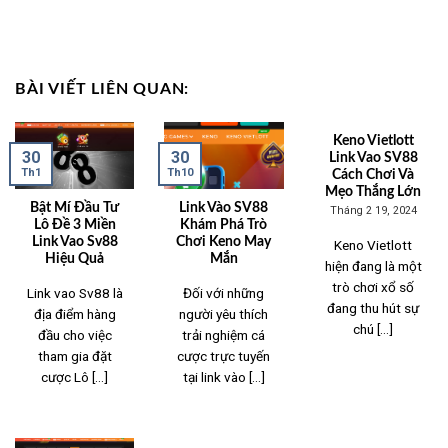
BÀI VIẾT LIÊN QUAN:
Keno Vietlott
30
30
Link Vao SV88
Th1
Th10
Cách Chơi Và
Mẹo Thắng Lớn
Bật Mí Đầu Tư
Link Vào SV88
Tháng 2 19, 2024
Lô Đề 3 Miền
Khám Phá Trò
Link Vao Sv88
Chơi Keno May
Keno Vietlott
Hiệu Quả
Mắn
hiện đang là một
trò chơi xổ số
Link vao Sv88 là
Đối với những
đang thu hút sự
địa điểm hàng
người yêu thích
chú [...]
đầu cho việc
trải nghiệm cá
tham gia đặt
cược trực tuyến
cược Lô [...]
tại link vào [...]