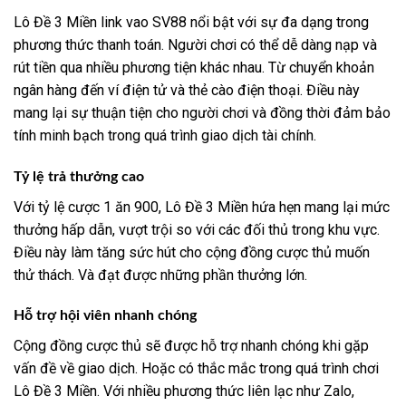
Lô Đề 3 Miền link vao SV88 nổi bật với sự đa dạng trong
phương thức thanh toán. Người chơi có thể dễ dàng nạp và
rút tiền qua nhiều phương tiện khác nhau. Từ chuyển khoản
ngân hàng đến ví điện tử và thẻ cào điện thoại. Điều này
mang lại sự thuận tiện cho người chơi và đồng thời đảm bảo
tính minh bạch trong quá trình giao dịch tài chính.
Tỷ lệ trả thưởng cao
Với tỷ lệ cược 1 ăn 900, Lô Đề 3 Miền hứa hẹn mang lại mức
thưởng hấp dẫn, vượt trội so với các đối thủ trong khu vực.
Điều này làm tăng sức hút cho cộng đồng cược thủ muốn
thử thách. Và đạt được những phần thưởng lớn.
Hỗ trợ hội viên nhanh chóng
Cộng đồng cược thủ sẽ được hỗ trợ nhanh chóng khi gặp
vấn đề về giao dịch. Hoặc có thắc mắc trong quá trình chơi
Lô Đề 3 Miền. Với nhiều phương thức liên lạc như Zalo,