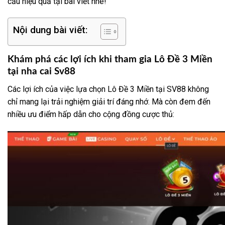
cầu hiệu quả tại bài viết nhé!
Nội dung bài viết:
Khám phá các lợi ích khi tham gia Lô Đề 3 Miền
tại nha cai Sv88
Các lợi ích của việc lựa chọn Lô Đề 3 Miền tại SV88 không
chỉ mang lại trải nghiệm giải trí đáng nhớ. Mà còn đem đến
nhiều ưu điểm hấp dẫn cho cộng đồng cược thủ: