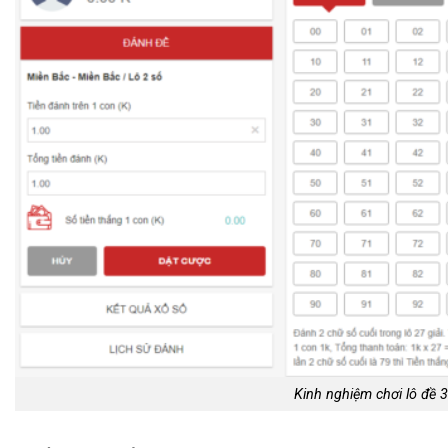
Kinh nghiệm chơi lô đề 3