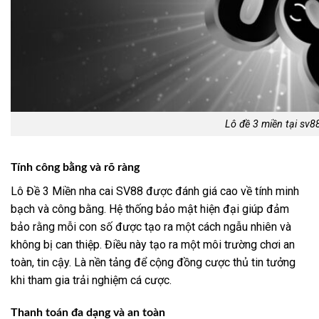
Lô đề 3 miền tại sv8
Tính công bằng và rõ ràng
Lô Đề 3 Miền nha cai SV88 được đánh giá cao về tính minh
bạch và công bằng. Hệ thống bảo mật hiện đại giúp đảm
bảo rằng mỗi con số được tạo ra một cách ngẫu nhiên và
không bị can thiệp. Điều này tạo ra một môi trường chơi an
toàn, tin cậy. Là nền tảng để cộng đồng cược thủ tin tưởng
khi tham gia trải nghiệm cá cược.
Thanh toán đa dạng và an toàn