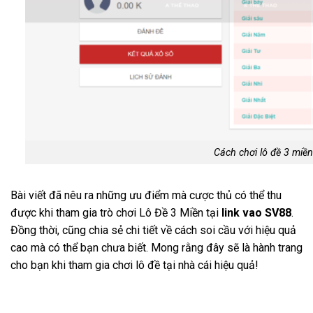
Cách chơi lô đề 3 miền
Bài viết đã nêu ra những ưu điểm mà cược thủ có thể thu
được khi tham gia trò chơi Lô Đề 3 Miền tại
link vao SV88
.
Đồng thời, cũng chia sẻ chi tiết về cách soi cầu với hiệu quả
cao mà có thể bạn chưa biết. Mong rằng đây sẽ là hành trang
cho bạn khi tham gia chơi lô đề tại nhà cái hiệu quả!