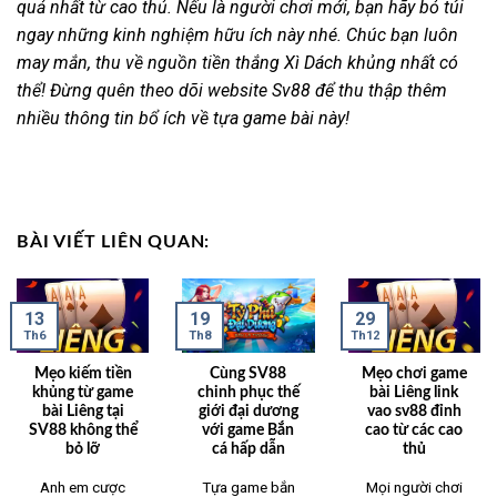
quả nhất từ cao thủ. Nếu là người chơi mới, bạn hãy bỏ túi
ngay những kinh nghiệm hữu ích này nhé. Chúc bạn luôn
may mắn, thu về nguồn tiền thắng Xì Dách khủng nhất có
thể! Đừng quên theo dõi website Sv88 để thu thập thêm
nhiều thông tin bổ ích về tựa game bài này!
BÀI VIẾT LIÊN QUAN:
13
19
29
Th6
Th8
Th12
Mẹo kiếm tiền
Cùng SV88
Mẹo chơi game
khủng từ game
chinh phục thế
bài Liêng link
bài Liêng tại
giới đại dương
vao sv88 đỉnh
SV88 không thể
với game Bắn
cao từ các cao
bỏ lỡ
cá hấp dẫn
thủ
Anh em cược
Tựa game bắn
Mọi người chơi