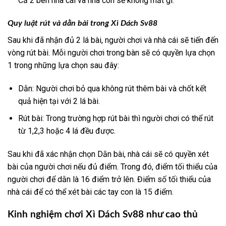
Cả 2 bên nhà cái và nhà con sẽ không mất gì.
Quy luật rút và dằn bài trong Xì Dách Sv88
Sau khi đã nhận đủ 2 lá bài, người chơi và nhà cái sẽ tiến đến
vòng rút bài. Mỗi người chơi trong bàn sẽ có quyền lựa chọn
1 trong những lựa chọn sau đây:
Dằn: Người chơi bỏ qua không rút thêm bài và chốt kết
quả hiện tại với 2 lá bài.
Rút bài: Trong trường hợp rút bài thì người chơi có thể rút
từ 1,2,3 hoặc 4 lá đều được.
Sau khi đã xác nhận chọn Dằn bài, nhà cái sẽ có quyền xét
bài của người chơi nếu đủ điểm. Trong đó, điểm tối thiểu của
người chơi để dằn là 16 điểm trở lên. Điểm số tối thiểu của
nhà cái để có thể xét bài các tay con là 15 điểm.
Kinh nghiệm chơi Xì Dách Sv88 như cao thủ