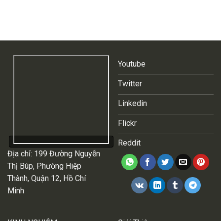
Youtube
Twitter
Linkedin
Flickr
Reddit
Địa chỉ:
199 Đường Nguyễn
Thị Búp, Phường Hiệp
Thành, Quận 12, Hồ Chí
Minh