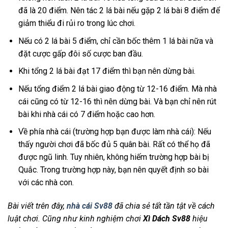
đã là 20 điểm. Nên tác 2 lá bài nếu gặp 2 lá bài 8 điểm để
giảm thiểu đi rủi ro trong lúc chơi.
Nếu có 2 lá bài 5 điểm, chỉ cần bốc thêm 1 lá bài nữa và
đặt cược gấp đôi số cược ban đầu.
Khi tổng 2 lá bài đạt 17 điểm thì bạn nên dừng bài.
Nếu tổng điểm 2 lá bài giao động từ 12-16 điểm. Mà nhà
cái cũng có từ 12-16 thì nên dừng bài. Và bạn chỉ nên rút
bài khi nhà cái có 7 điểm hoặc cao hơn.
Về phía nhà cái (trường hợp bạn được làm nhà cái): Nếu
thấy người chơi đã bốc đủ 5 quân bài. Rất có thể họ đã
được ngũ linh. Tuy nhiên, không hiếm trường hợp bài bị
Quắc. Trong trường hợp này, bạn nên quyết định so bài
với các nhà con.
Bài viết trên đây,
nhà cái Sv88
đã chia sẻ tất tần tật về cách
luật chơi. Cũng như kinh nghiệm chơi
Xì Dách Sv88
hiệu